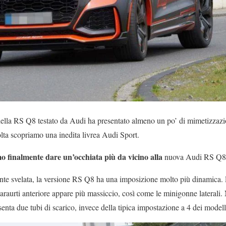
della RS Q8 testato da Audi ha presentato almeno un po’ di mimetizzazio
olta scopriamo una inedita livrea Audi Sport.
o finalmente dare un’occhiata più da vicino alla
nuova Audi RS Q8
nte svelata, la versione RS Q8 ha una imposizione molto più dinamica. 
araurti anteriore appare più massiccio, così come le minigonne laterali. N
senta due tubi di scarico, invece della tipica impostazione a 4 dei model