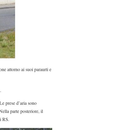
ne attorno ai suoi paraurti e
.
Le prese d’aria sono
ella parte posteriore, il
li RS.