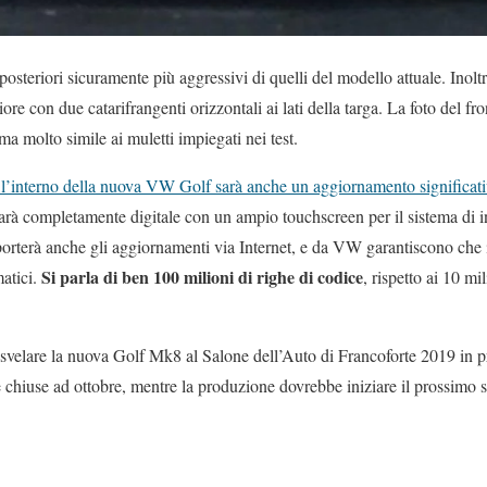
 posteriori sicuramente più aggressivi di quelli del modello attuale. Inol
ore con due catarifrangenti orizzontali ai lati della targa. La foto del fro
a molto simile ai muletti impiegati nei test.
, l’interno della nuova VW Golf sarà anche un aggiornamento significativo
sarà completamente digitale con un ampio touchscreen per il sistema di i
rterà anche gli aggiornamenti via Internet, e da VW garantiscono che il
Si parla di ben 100 milioni di righe di codice
matici.
, rispetto ai 10 m
velare la nuova Golf Mk8 al Salone dell’Auto di Francoforte 2019 in p
e chiuse ad ottobre, mentre la produzione dovrebbe iniziare il prossimo 