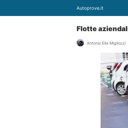
Autoprove.it
Flotte aziendal
Antonio Elia Migliozzi