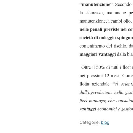
“manutenzione”
. Secondo i
la sicurezza, ma anche per 
manutenzione, i cambi olio, i
nelle penali previste nei co
società di noleggio spingo
contenimento del rischio, dal
maggiori vantaggi
dalla bla
Oltre il 50% di tutti i flee
nei prossimi 12 mesi. Come 
flotta aziendale “
si orien
dall’agevolazione nella gest
fleet manager, che constata
vantaggi
economici e gestio
Categorie:
blog