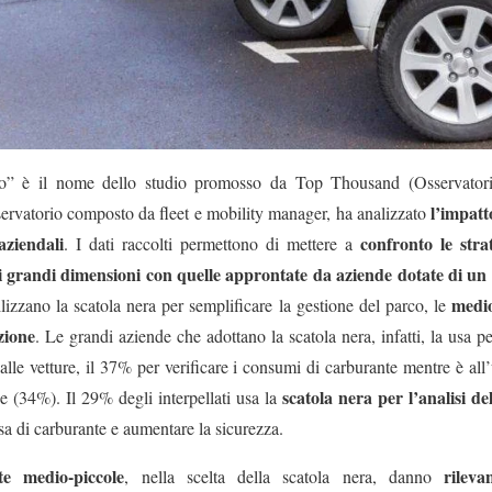
o” è il nome dello studio promosso da Top Thousand (Osservatorio
l’impatto
servatorio composto da fleet e mobility manager, ha analizzato
 aziendali
confronto le stra
. I dati raccolti permettono di mettere a
i grandi dimensioni con quelle approntate da aziende dotate di un
medio
ilizzano la scatola nera per semplificare la gestione del parco, le
zione
. Le grandi aziende che adottano la scatola nera, infatti, la usa pe
alle vetture, il 37% per verificare i consumi di carburante mentre è all
scatola nera per l’analisi del
ne (34%). Il 29% degli interpellati usa la
esa di carburante e aumentare la sicurezza.
tte medio-piccole
rileva
, nella scelta della scatola nera, danno