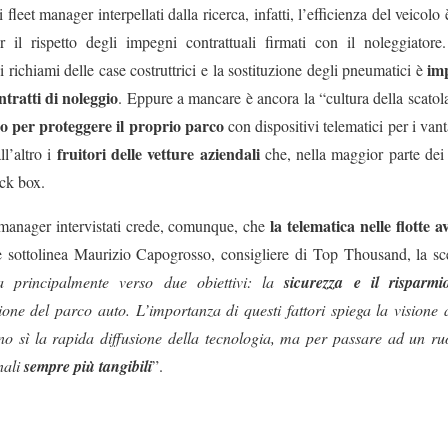
 fleet manager interpellati dalla ricerca, infatti, l’efficienza del veicol
il rispetto degli impegni contrattuali firmati con il noleggiatore.
im
 richiami delle case costruttrici e la sostituzione degli pneumatici è
ntratti di noleggio
. Eppure a mancare è ancora la “cultura della scatola 
no per proteggere il proprio parco
con dispositivi telematici per i vant
fruitori delle vetture aziendali
l’altro i
che, nella maggior parte dei
ck box.
la telematica nelle flotte 
t manager intervistati crede, comunque, che
sottolinea Maurizio Capogrosso, consigliere di Top Thousand, la scel
ta principalmente verso due obiettivi: la
sicurezza e il risparmi
ione del parco auto. L’importanza di questi fattori spiega la visione 
no sì la rapida diffusione della tecnologia, ma per passare ad un ruo
nali
sempre più tangibili
”.