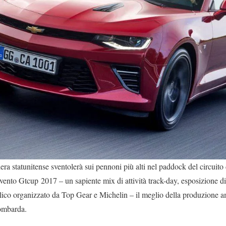
ra statunitense sventolerà sui pennoni più alti nel paddock del circui
vento Gtcup 2017 – un sapiente mix di attività track-day, esposizione di
blico organizzato da Top Gear e Michelin – il meglio della produzione a
lombarda.