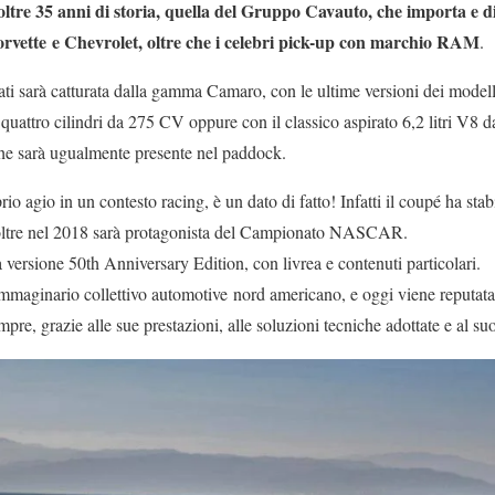
oltre 35 anni di storia, quella del Gruppo Cavauto, che importa e di
 Corvette e Chevrolet, oltre che i celebri pick-up con marchio RAM
.
ti sarà catturata dalla gamma Camaro, con le ultime versioni dei modell
quattro cilindri da 275 CV oppure con il classico aspirato 6,2 litri V8 
che sarà ugualmente presente nel paddock.
o agio in un contesto racing, è un dato di fatto! Infatti il coupé ha sta
inoltre nel 2018 sarà protagonista del Campionato NASCAR.
 versione 50th Anniversary Edition, con livrea e contenuti particolari.
mmaginario collettivo automotive nord americano, e oggi viene reputata
mpre, grazie alle sue prestazioni, alle soluzioni tecniche adottate e al suo