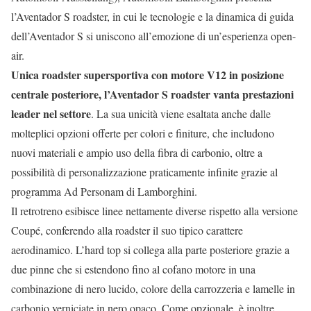
l’Aventador S
roadster
, in cui le tecnologie e la dinamica di guida
dell’Aventador S si uniscono all’emozione di un’esperienza open-
air.
Unica
roadster
supersportiva con motore V12 in posizione
centrale posteriore, l’Aventador S
roadster
vanta prestazioni
leader nel settore
. La sua unicità viene esaltata anche dalle
molteplici opzioni offerte per colori e finiture, che includono
nuovi materiali e ampio uso della fibra di carbonio, oltre a
possibilità di personalizzazione praticamente infinite grazie al
programma Ad Personam di
Lamborghini.
Il retrotreno esibisce linee nettamente diverse rispetto alla versione
Coupé, conferendo alla
roadster
il suo tipico carattere
aerodinamico. L’hard top si collega alla parte posteriore grazie a
due pinne che si estendono fino al cofano motore in una
combinazione di nero lucido, colore della carrozzeria e lamelle in
carbonio verniciate in nero opaco. Come opzionale, è inoltre